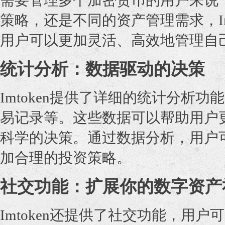
策略，还是不同的资产管理需求，Im
用户可以更加灵活、高效地管理自
统计分析：数据驱动的决策
Imtoken提供了详细的统计分析
易记录等。这些数据可以帮助用户
科学的决策。通过数据分析，用户
加合理的投资策略。
社交功能：扩展你的数字资产
Imtoken还提供了社交功能，用户