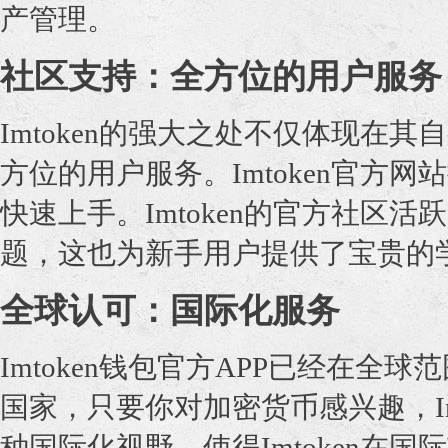
产管理。
社区支持：全方位的用户服务
Imtoken的强大之处不仅体现在
方位的用户服务。Imtoken官方
快速上手。Imtoken的官方社区
题，这也为新手用户提供了宝贵的
全球认可：国际化服务
Imtoken钱包官方APP已经在
国家，只要你对加密货币感兴趣，Im
种国际化视野，使得Imtoken在