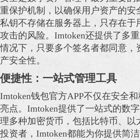
重保护机制，以确保用户资产的安全。
私钥不存储在服务器上，只存在于
攻击的风险。Imtoken还提供了
情况下，只要多个签名者都同意，
产安全性。
便捷性：一站式管理工具
Imtoken钱包官方APP不仅在
亮点。Imtoken提供了一站式的
理多种加密货币，包括比特币、以
投资者，Imtoken都能为你提供