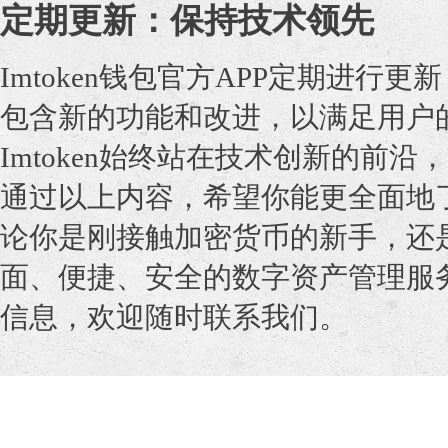
定期更新：保持技术领先
Imtoken钱包官方APP定期进
包含新的功能和改进，以满足用户
Imtoken始终站在技术创新的前
通过以上内容，希望你能更全面地了解
论你是刚接触加密货币的新手，还是资
面、便捷、安全的数字资产管理服
信息，欢迎随时联系我们。