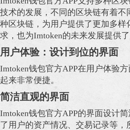
Imtoken钱包官方APP支持多
技术的发展，不同的区块链有着不同的
种区块链，为用户提供了更加多样
求，也为Imtoken的未来发展提供
用户体验：设计到位的界面
Imtoken钱包官方APP在用户
起来非常便捷。
简洁直观的界面
Imtoken钱包官方APP的界面
了用户的资产情况、交易记录等，